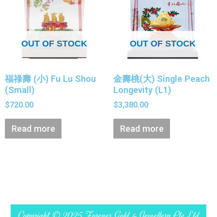
OUT OF STOCK
OUT OF STOCK
福祿壽 (小) Fu Lu Shou
金壽桃(大) Single Peach
(Small)
Longevity (L1)
$
720.00
$
3,380.00
Read more
Read more
Copyright © 2025 Forever Gold & Jewellery Pte Ltd