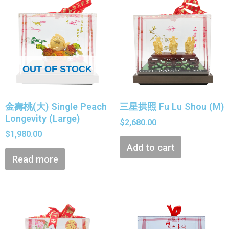
OUT OF STOCK
金壽桃(大) Single Peach
三星拱照 Fu Lu Shou (M)
Longevity (Large)
$
2,680.00
$
1,980.00
Add to cart
Read more