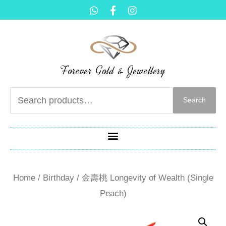
Forever Gold & Jewellery
Search
Home
/
Birthday
/ 金壽桃 Longevity of Wealth (Single
Peach)