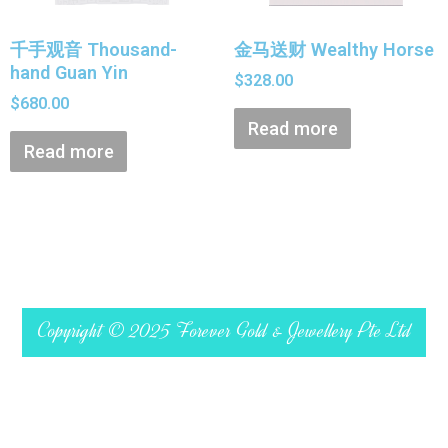
千手观音 Thousand-
金马送财 Wealthy Horse
hand Guan Yin
$
328.00
$
680.00
Read more
Read more
Copyright © 2025 Forever Gold & Jewellery Pte Ltd